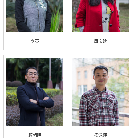
李英
唐宝珍
顾朝晖
杨泳辉