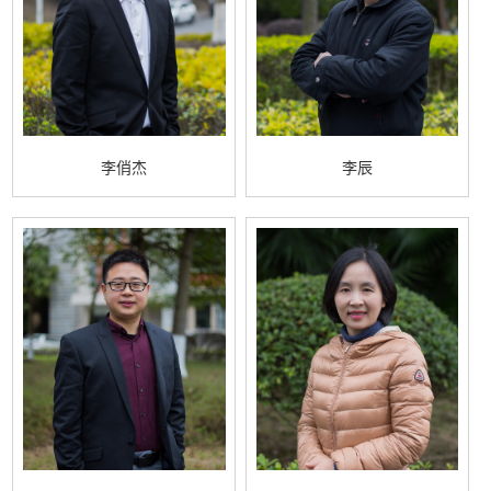
李俏杰
李辰