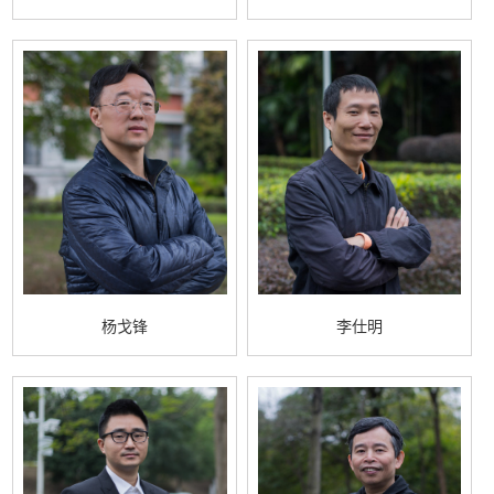
杨戈锋
李仕明